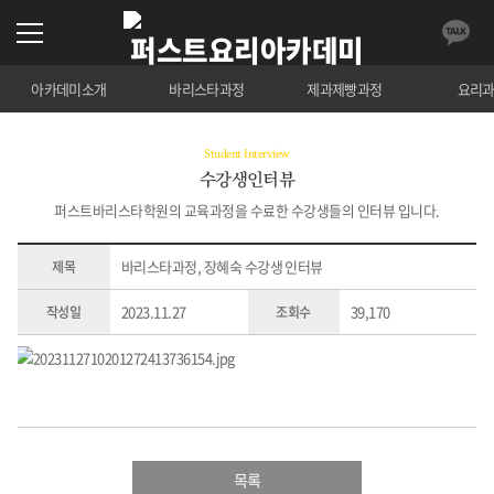
아카데미소개
바리스타과정
제과제빵과정
요리
Student Interview
수강생인터뷰
퍼스트바리스타학원의 교육과정을 수료한 수강생들의 인터뷰 입니다.
바리스타과정, 장혜숙 수강생 인터뷰
제목
2023.11.27
39,170
작성일
조회수
목록