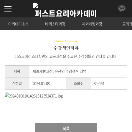
아카데미소개
바리스타과정
제과제빵과정
요리
Student Interview
수강생인터뷰
퍼스트바리스타학원의 교육과정을 수료한 수강생들의 인터뷰 입니다.
제과제빵과정, 윤선영 수강생 인터뷰
제목
2024.01.08
39,064
작성일
조회수
목록