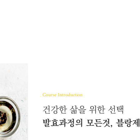
로스팅
케이크 마스터 프로
양식조리 기능사
 과정
타르트 마스터 프로
일식조리 기능사
중식조리 기능사
심화
슈 마스터 프로
 과정
마카롱 마스터 프로
구움과자 마스터 프로
초콜릿 마스터 프로
스
커뮤니티
고객상담센
래스
인터뷰
온라인상담신
Course Introduction
클래스
수강생 후기
수강료조회
포토스토리
시간표조회
건강한 삶을 위한 선택
공지사항&이벤트
발효과정의 모든것, 블랑제
취업지원센터 소개
취업현황게시판
채용정보