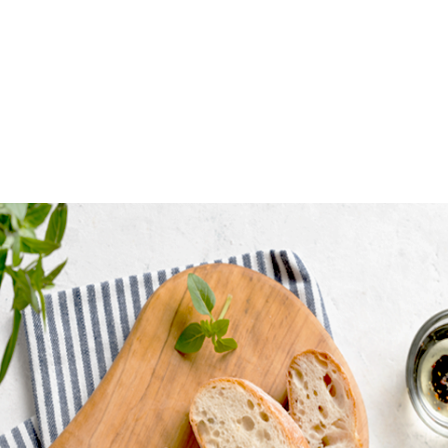
지점위치안내
SCA 그린커피&
커피제조 마스터
수강료 조회
온라인상담
커피 바리스타 
바리스타강사 양성
카페 창업교육
원데이클래
카페창업 컨설팅
베이킹원데이클
카페창업 메뉴반
바리스타원데이
베이커리 카페창업 메뉴반
펫푸드 자격증 과정
브런치카페 메뉴반
창업 컨설팅 후기
퍼스트 카페 가맹 상담신청