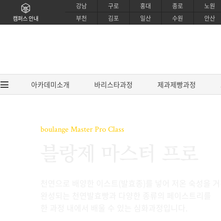
강남
구로
홍대
종로
노원
부천
김포
일산
수원
안산
캠퍼스 안내
아카데미소개
바리스타과정
제과제빵과정
boulange Master Pro Class
아카데미소개
바리스타과
블랑제 마스터 프로
브랜드소개
EUCA 바리스타
CI소개
EUCA 라떼아트 
천연으로 배양한 이스트(발효종)를 넣어 저온 숙성을 거
강사소개
EUCA 센서리 커핑
완성되는 천연발효빵과 다양한 종류의 페이스트리를
교육시설소개
SCA / IBS 바리
한 과정 내에서 배울 수 있는 심화과정입니다.
제휴안내
SCA 센서리&