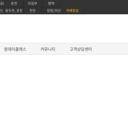
로)
춘천
의정부
평택
탄)
동두천, 포천
천안
창원/마산
카페창업
원데이클래스
커뮤니티
고객상담센터
진로과정
프로 파티쉐 진로과정
영파티시에 마스터 코스
글로벌 베이킹 디플로마 과정
퍼스트 커리어 패스웨이