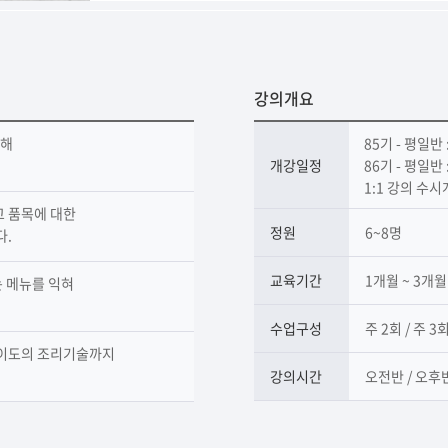
강의개요
대해
85기 - 평일반 
개강일정
86기 - 평일반 
1:1 강의 수
고 품목에 대한
정원
6~8명
다.
교육기간
1개월 ~ 3개
 메뉴를 익혀
수업구성
주 2회 / 주 3
난이도의 조리기술까지
강의시간
오전반 / 오후반