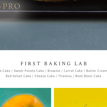
FIRST BAKING LAB
on Cake / Sweet Potato Cake / Brownie / Carrot Cake / Butter Crea
Red Velvet Cake / Cheese Cake / Tiramisu / Mont Blanc Cake