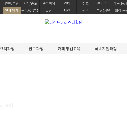
인천/부평
인천/송도
송파위례
건대
천호
분당 미금
대구(동성
안양 범계
구리&남양주
울산
대전
광주
부산(서면)
화성(동
요리과정
진로과정
카페 창업교육
국비지원과정
정
베이킹 클래스
요리과정
생활한식 마스터
 스킬
파티스리 마스터
생활양식 마스터
디자인
베이킹 마스터 패키지
파스타 전문 마스터
친 후에
전통일본요리 프로
&테이스팅
제과/제빵기능사
프리미엄 중식요리 마스터
스타 스킬
케이크 디자인 자격증
데일리 헬스 브런치 마스터
브루잉
원데이 베이킹 클래스
조리기능사 필기
한식조리 기능사