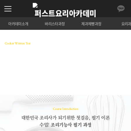
아카데미소개
바리스타과정
제과제빵과정
요리
Cooker Written Test
조리기능사 필기
조리기능사 조리이론을 파악하고 기출 문제를 중점적
으로 교육하는 과정
수강료 조회
Course Introduction
대한민국 조리사가 되기위한 첫걸음, 필기 이론
수업!
조리기능사 필기 과정