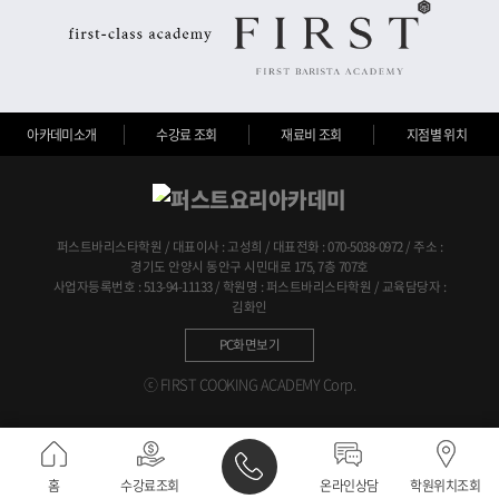
아카데미소개
수강료 조회
재료비 조회
지점별 위치
퍼스트바리스타학원 / 대표이사 : 고성희 / 대표전화 : 070-5038-0972 / 주소 :
경기도 안양시 동안구 시민대로 175, 7층 707호
사업자등록번호 : 513-94-11133 / 학원명 : 퍼스트바리스타학원 / 교육담당자 :
김화인
PC화면보기
ⓒ FIRST COOKING ACADEMY Corp.
홈
수강료조회
온라인상담
학원위치조회