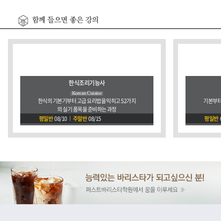
함께 들으면 좋은 강의
한식조리기능사
Korean Cuisine
한식의 기본기부터 고급 요리법을 익히고 52가지
기본부터
의 실기 품목을 준비하는 과정
평일반
08/10
주말반
08/15
평일반