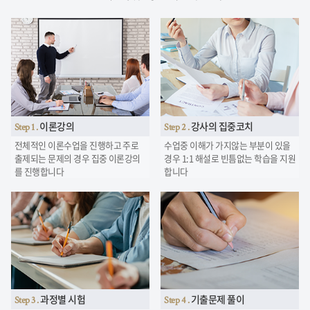
이론강의
강사의 집중코치
Step 1 .
Step 2 .
전체적인 이론수업을 진행하고 주로
수업중 이해가 가지않는 부분이 있을
출제되는 문제의 경우 집중 이론강의
경우
1:1 해설로 빈틈없는 학습을 지원
를 진행합니다
합니다
과정별 시험
기출문제 풀이
Step 3 .
Step 4 .