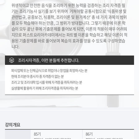
위생적이고 안전한 음식을 조리하기 위한 능력을 검증하는 조리 자격증 필
기는 조리기능사 실기를 보기 위하여
거쳐야할 공통시험으로 ‘식품위생 및
관련법규, 공중보건, 식품학, 조리이론 및 원가계산’ 총 네 가지 과목의 범위
를 모두
학습해야 하는 만큼, 그 범위가 방대합니다. 그렇기 때문에 이론 학
습이 모두 끝난 후에 기출문제를 풀어보게 되면,
이론의 적용이 매우 어려워
지므로 퍼스트요리아카데미에서는 파트별 이론을 학습하고 해당 이론이 적
용된 기출문제를
바로 풀어보며 복습의 효과를 얻을 수 있도록 구성하였습
니다.
조리사자격증, 이런 분들께 추천합니다.
외식업체 또는 단체급식으로 취업이나 창업을 희망하시는 분
현재 조리분야 종사자 중 자격증이 없는 분
조리고 및 조리대학 입시를 위해 자격증을 취득하려는 분
실생활에 활용하기 위해 조리자격증을 취득하려는 분
강의개요
85기
86기