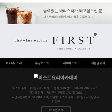
아카데미소개
수강료 조회
재료비 조회
지점별 위치
퍼스트바리스타학원 / 대표이사 : 고성희 / 대표전화 : 070-5038-0972 / 주소 :
경기도 안양시 동안구 시민대로 175, 7층 707호
사업자등록번호 : 513-94-11133 / 학원명 : 퍼스트바리스타학원 / 교육담당자 :
김화인
PC화면보기